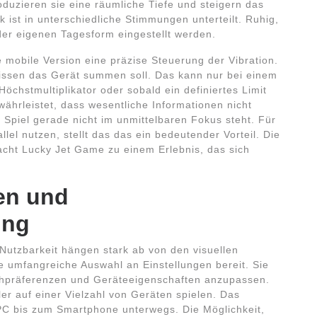
duzieren sie eine räumliche Tiefe und steigern das
k ist in unterschiedliche Stimmungen unterteilt. Ruhig,
der eigenen Tagesform eingestellt werden.
 mobile Version eine präzise Steuerung der Vibration.
nissen das Gerät summen soll. Das kann nur bei einem
öchstmultiplikator oder sobald ein definiertes Limit
währleistet, dass wesentliche Informationen nicht
 Spiel gerade nicht im unmittelbaren Fokus steht. Für
lel nutzen, stellt das das ein bedeutender Vorteil. Die
acht Lucky Jet Game zu einem Erlebnis, das sich
en und
ung
 Nutzbarkeit hängen stark ab von den visuellen
e umfangreiche Auswahl an Einstellungen bereit. Sie
Sehpräferenzen und Geräteeigenschaften anzupassen.
ler auf einer Vielzahl von Geräten spielen. Das
-PC bis zum Smartphone unterwegs. Die Möglichkeit,