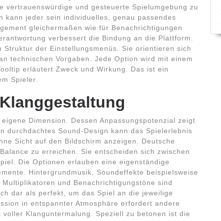
ine vertrauenswürdige und gesteuerte Spielumgebung zu
en kann jeder sein individuelles, genau passendes
nagement gleichermaßen wie für Benachrichtigungen
verantwortung verbessert die Bindung an die Plattform.
n Struktur der Einstellungsmenüs. Sie orientieren sich
 an technischen Vorgaben. Jede Option wird mit einem
ooltip erläutert Zweck und Wirkung. Das ist ein
em Spieler.
 Klanggestaltung
 eigene Dimension. Dessen Anpassungspotenzial zeigt
Ein durchdachtes Sound-Design kann das Spielerlebnis
ohne Sicht auf den Bildschirm anzeigen. Deutsche
 Balance zu erreichen. Sie entscheiden sich zwischen
piel. Die Optionen erlauben eine eigenständige
lemente. Hintergrundmusik, Soundeffekte beispielsweise
 Multiplikatoren und Benachrichtigungstöne sind
ch dar als perfekt, um das Spiel an die jeweilige
ession in entspannter Atmosphäre erfordert andere
t voller Klanguntermalung. Speziell zu betonen ist die