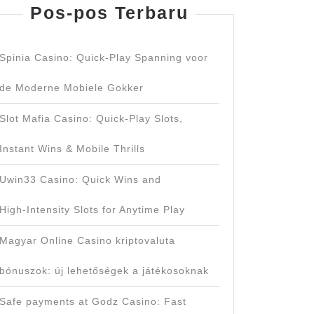
Pos-pos Terbaru
Spinia Casino: Quick‑Play Spanning voor
de Moderne Mobiele Gokker
Slot Mafia Casino: Quick‑Play Slots,
Instant Wins & Mobile Thrills
Uwin33 Casino: Quick Wins and
High‑Intensity Slots for Anytime Play
Magyar Online Casino kriptovaluta
bónuszok: új lehetőségek a játékosoknak
Safe payments at Godz Casino: Fast