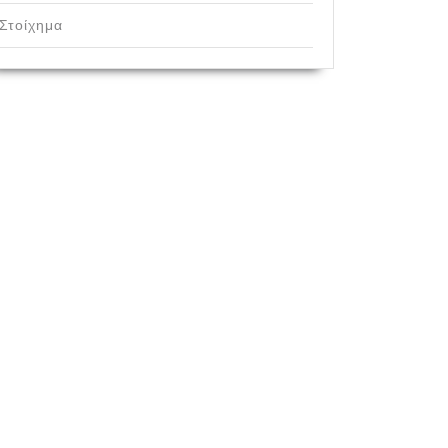
Στοίχημα