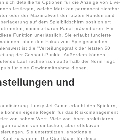
 sich detaillierte Optionen für die Anzeige von Live-
önnen festlegen, welche Metriken permanent sichtbar
kator oder der Maximalwert der letzten Runden sind
erlagerung auf dem Spielbildschirm positioniert
 getrennten, minimierbaren Panel präsentieren. Für
 diese Funktion unerlässlich. Sie erlaubt fundierte
ormationen, ohne den Fokus vom Spielgeschehen
swert ist die “Verteilungsgrafik der letzten 50
erteilung der Cashout-Punkte. Außerdem können
fende Lauf rechnerisch außerhalb der Norm liegt.
mpuls für eine Gewinnmitnahme dienen.
nstellungen und
sonalisierung. Lucky Jet Game erlaubt den Spielern,
 Sie können eigene Regeln für das Risikomanagement
eler von hohem Wert. Viele von ihnen praktizieren
ungen reichen von einfachen, aber effektiven
isierungen. Sie unterstützen, emotionale
Kopf zu wahren. Die Oberfläche für diese