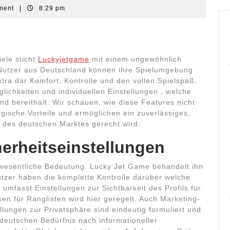
ment
|
8:29 pm
ele sticht
Luckyjetgame
mit einem ungewöhnlich
. Nutzer aus Deutschland können ihre Spielumgebung
Extra dar Komfort, Kontrolle und den vollen Spielspaß.
lichkeiten und individuellen Einstellungen , welche
nd bereithält. Wir schauen, wie diese Features nicht
gische Vorteile und ermöglichen ein zuverlässiges,
n des deutschen Marktes gerecht wird.
erheitseinstellungen
 wesentliche Bedeutung. Lucky Jet Game behandelt ihn
tzer haben die komplette Kontrolle darüber welche
umfasst Einstellungen zur Sichtbarkeit des Profils für
ken für Ranglisten wird hier geregelt. Auch Marketing-
llungen zur Privatsphäre sind eindeutig formuliert und
 deutschen Bedürfnis nach informationeller