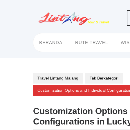
Skip
to
content
BERANDA
RUTE TRAVEL
WIS
Travel Lintang Malang
Tak Berkategori
Customization Options and Individual Configurati
Customization Options 
Configurations in Luc