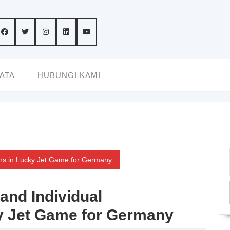
ATA
HUBUNGI KAMI
ons in Lucky Jet Game for Germany
and Individual
ky Jet Game for Germany