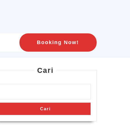
GET
Booking Now!
AN
APPOINTMENT
Cari
Cari