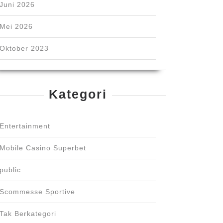
Juni 2026
Mei 2026
Oktober 2023
Kategori
Entertainment
Mobile Casino Superbet
public
Scommesse Sportive
Tak Berkategori