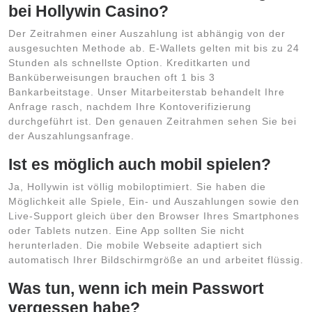
bei Hollywin Casino?
Der Zeitrahmen einer Auszahlung ist abhängig von der
ausgesuchten Methode ab. E-Wallets gelten mit bis zu 24
Stunden als schnellste Option. Kreditkarten und
Banküberweisungen brauchen oft 1 bis 3
Bankarbeitstage. Unser Mitarbeiterstab behandelt Ihre
Anfrage rasch, nachdem Ihre Kontoverifizierung
durchgeführt ist. Den genauen Zeitrahmen sehen Sie bei
der Auszahlungsanfrage.
Ist es möglich auch mobil spielen?
Ja, Hollywin ist völlig mobiloptimiert. Sie haben die
Möglichkeit alle Spiele, Ein- und Auszahlungen sowie den
Live-Support gleich über den Browser Ihres Smartphones
oder Tablets nutzen. Eine App sollten Sie nicht
herunterladen. Die mobile Webseite adaptiert sich
automatisch Ihrer Bildschirmgröße an und arbeitet flüssig.
Was tun, wenn ich mein Passwort
vergessen habe?