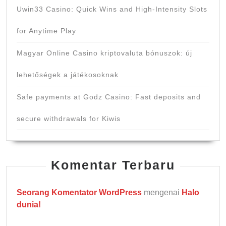
Uwin33 Casino: Quick Wins and High‑Intensity Slots
for Anytime Play
Magyar Online Casino kriptovaluta bónuszok: új
lehetőségek a játékosoknak
Safe payments at Godz Casino: Fast deposits and
secure withdrawals for Kiwis
Komentar Terbaru
Seorang Komentator WordPress
mengenai
Halo
dunia!