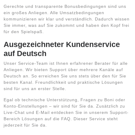
Gerechte und transparente Bonusbedingungen sind uns
ein großes Anliegen. Alle Umsatzbedingungen
kommunizieren wir klar und verständlich. Dadurch wissen
Sie immer, was auf Sie zukommt und haben den Kopf frei
für den Spielspaß.
Ausgezeichneter Kundenservice
auf Deutsch
Unser Service-Team ist Ihnen erfahrener Berater für alle
Anliegen. Wir bieten Support über mehrere Kanäle auf
Deutsch an. So erreichen Sie uns stets über den für Sie
besten Kanal. Freundlichkeit und praktische Lösungen
sind für uns an erster Stelle.
Egal ob technische Unterstützung, Fragen zu Boni oder
Konto-Einstellungen – wir sind für Sie da. Zusätzlich zu
Live-Chat und E-Mail entdecken Sie in unserem Support-
Bereich Lösungen auf die FAQ. Dieser Service steht
jederzeit für Sie da.