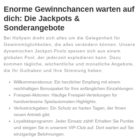
Enorme Gewinnchancen warten auf
dich: Die Jackpots &
Sonderangebote
Bei Hollywin dreht sich alles um die Gelegenheit für
Gewinnmöglichkeiten, die alles verändern können. Unsere
dynamischen Jackpot-Pools speisen sich aus einem
globalen Pool, der jederzeit explodieren kann. Dazu
kommen tägliche, wöchentliche und monatliche Angebote,
die Ihr Guthaben und Ihre Stimmung heben.
Willkommensbonus: Ein herzlicher Empfang mit einem
reichhaltigen Bonuspaket für Ihre anfänglichen Einzahlungen.
Freispiel-Aktionen: Häufige Freispiel-Verteilungen für
handverlesene Spielautomaten-Highlights.
Verlustrückgaben: Ein Schutz an harten Tagen, der Ihnen
neuen Antrieb gibt.
Loyalitätsprogramm: Jeder Einsatz zählt! Erhalten Sie Punkte
und steigen Sie in unserem VIP-Club auf. Dort warten auf Sie
einzigartige Belohnungen.