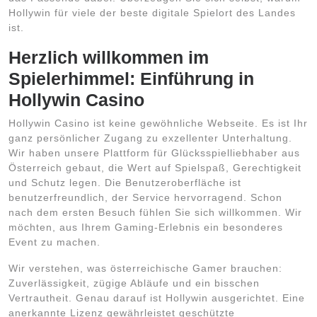
Hollywin für viele der beste digitale Spielort des Landes
ist.
Herzlich willkommen im
Spielerhimmel: Einführung in
Hollywin Casino
Hollywin Casino ist keine gewöhnliche Webseite. Es ist Ihr
ganz persönlicher Zugang zu exzellenter Unterhaltung.
Wir haben unsere Plattform für Glücksspielliebhaber aus
Österreich gebaut, die Wert auf Spielspaß, Gerechtigkeit
und Schutz legen. Die Benutzeroberfläche ist
benutzerfreundlich, der Service hervorragend. Schon
nach dem ersten Besuch fühlen Sie sich willkommen. Wir
möchten, aus Ihrem Gaming-Erlebnis ein besonderes
Event zu machen.
Wir verstehen, was österreichische Gamer brauchen:
Zuverlässigkeit, zügige Abläufe und ein bisschen
Vertrautheit. Genau darauf ist Hollywin ausgerichtet. Eine
anerkannte Lizenz gewährleistet geschützte