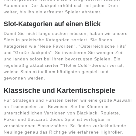
Automaten. Der Jackpot erhöht sich mit jedem Dreh
weiter, bis ihn ein erfreuter Spieler abräumt.
Slot-Kategorien auf einen Blick
Damit Sie nicht lange suchen müssen, haben wir unsere
Slots in praktische Kategorien sortiert. Sie finden
Kategorien wie “Neue Favoriten”, “Österreichische Hits”
und “Große Jackpots”. So investieren Sie weniger Zeit
und landen sofort bei Ihren bevorzugten Spielen. Ein
regelmäßig aktualisierter “”Hot & Cold”-Bereich verrät,
welche Slots aktuell am häufigsten gespielt und
gewonnen werden.
Klassische und Kartentischspiele
Für Strategen und Puristen bieten wir eine große Auswahl
an Tischspielen an. Beweisen Sie Ihr Können in
unterschiedlichen Versionen von Blackjack, Roulette,
Poker und Baccarat. Jedes Spiel ist verfügbar in
verschiedenen Einsatzhöhen. So finden zurückhaltende
Neulinge genau das Richtige wie erfahrene Highroller.