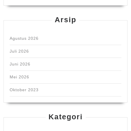
Arsip
Agustus 2026
Juli 2026
Juni 2026
Mei 2026
Oktober 2023
Kategori