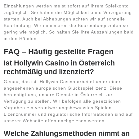
Einzahlungen werden meist sofort auf Ihrem Spielkonto
zugänglich. Sie haben die Möglichkeit ohne Verzögerung
starten. Auch bei Abhebungen achten wir auf schnelle
Bearbeitung. Wir minimieren die Bearbeitungszeiten so
gering wie möglich. So halten Sie Ihre Auszahlungen bald
in den Händen.
FAQ – Häufig gestellte Fragen
Ist Hollywin Casino in Österreich
rechtmäßig und lizenziert?
Genau, das ist. Hollywin Casino arbeitet unter einer
angesehenen europäischen Glücksspiellizenz. Diese
berechtigt uns, unsere Dienste in Österreich zur
Verfügung zu stellen. Wir befolgen alle gesetzlichen
Vorgaben ein verantwortungsbewusstes Spielen.
Lizenznummer und regulatorische Informationen sind auf
unserer Webseite offen nachgelesen werden.
Welche Zahlungsmethoden nimmt an