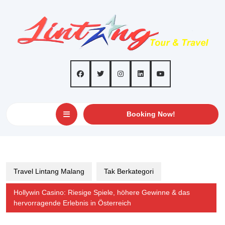
Skip
to
content
Open
GET
Booking Now!
AN
Button
APPOINTMEN
Travel Lintang Malang
Tak Berkategori
Hollywin Casino: Riesige Spiele, höhere Gewinne & das
hervorragende Erlebnis in Österreich