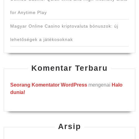
for Anytime Play
Magyar Online Casino kriptovaluta bónuszok: új
lehetőségek a játékosoknak
Komentar Terbaru
Seorang Komentator WordPress
mengenai
Halo
dunia!
Arsip