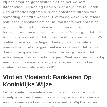
Bij ons stopt de generositeit niet na het welkom.
Integendeel, bij Koning Casino is er altijd iets te vieren!
Ons promotieprogramma is een constante stroom van
opwinding en extra waarde. Overweeg wekelijkse reload
bonussen, cashback acties, tournaments met prachtige
prijzenpotten en thematische evenementen rond
feestdagen of nieuwe game releases. Wij zorgen dat het
fris en verrassend, zodat er voor iedereen wat wils is. We
melden deze aanbiedingen duidelijk via onze site en
nieuwsbrief, zodat je geen enkele kans mist. Het is ons
doel om je spelervaring constant te vergroten en dat
extra laagje plezier toe te voegen. Want waarom zou je bij
een gewoon casino spelen, als je bij een casino kunt
spelen dat voortdurend geeft?
Vlot en Vloeiend: Bankieren Op
Koninklijke Wijze
Een soepele financiële ervaring is cruciaal voor jouw
speelplezier, en Koning Casino zorgt ervoor dat storten
en opnemen een koninklijke eenvoud is. Wij bieden een