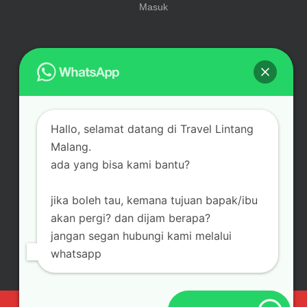
Masuk
Categories
betlabel-gr.gr
Hallo, selamat datang di Travel Lintang
Στοίχημα
Malang.
ada yang bisa kami bantu?
Entertainment
Mobile Casino Superbet
jika boleh tau, kemana tujuan bapak/ibu
public
akan pergi? dan dijam berapa?
Scommesse Sportive
jangan segan hubungi kami melalui
Tak Berkategori
whatsapp