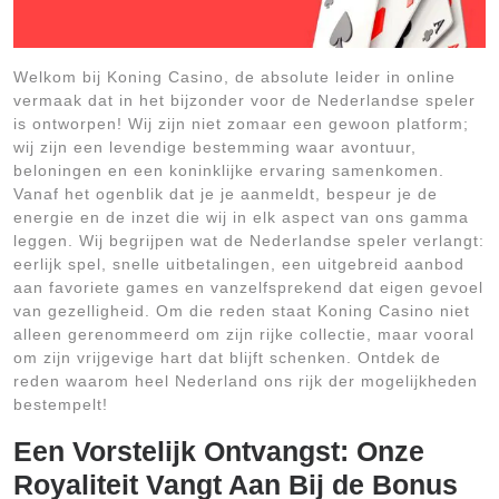
Welkom bij Koning Casino, de absolute leider in online
vermaak dat in het bijzonder voor de Nederlandse speler
is ontworpen! Wij zijn niet zomaar een gewoon platform;
wij zijn een levendige bestemming waar avontuur,
beloningen en een koninklijke ervaring samenkomen.
Vanaf het ogenblik dat je je aanmeldt, bespeur je de
energie en de inzet die wij in elk aspect van ons gamma
leggen. Wij begrijpen wat de Nederlandse speler verlangt:
eerlijk spel, snelle uitbetalingen, een uitgebreid aanbod
aan favoriete games en vanzelfsprekend dat eigen gevoel
van gezelligheid. Om die reden staat Koning Casino niet
alleen gerenommeerd om zijn rijke collectie, maar vooral
om zijn vrijgevige hart dat blijft schenken. Ontdek de
reden waarom heel Nederland ons rijk der mogelijkheden
bestempelt!
Een Vorstelijk Ontvangst: Onze
Royaliteit Vangt Aan Bij de Bonus