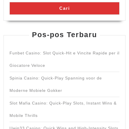
Cari
Pos-pos Terbaru
Funbet Casino: Slot Quick‑Hit e Vincite Rapide per il
Giocatore Veloce
Spinia Casino: Quick‑Play Spanning voor de
Moderne Mobiele Gokker
Slot Mafia Casino: Quick‑Play Slots, Instant Wins &
Mobile Thrills
Uwin33 Casino: Quick Wins and High‑Intensity Slots