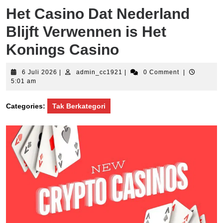
Het Casino Dat Nederland
Blijft Verwennen is Het
Konings Casino
6
admin_cc1921
6 Juli 2026
|
admin_cc1921
|
0 Comment
|
Juli
5:01 am
2026
Categories:
Tak Berkategori