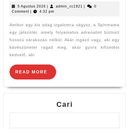
–
5
admin_cc1921
5 Agustus 2026
|
admin_cc1921
|
0
Agustus
Comment
|
4:32 pm
Gyorsított
2026
nyerőgépek,
Amikor egy kis adag izgalomra vágysz, a Spinmama
Rulett
egy játszótér, amely folyamatos adrenalint biztosít
és
hosszú várakozás nélkül. Akár ingázó vagy, aki egy
kávészünetet ragad meg, akár gyors kifizetést
Több
kedvelő, aki
a
Gyors
READ
READ MORE
Sikerekért
MORE
Cari