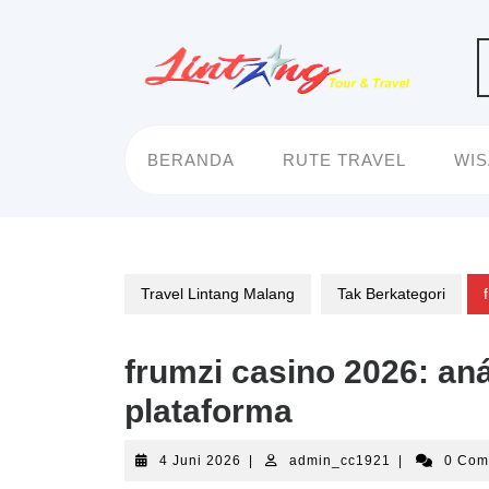
Skip
to
content
BERANDA
RUTE TRAVEL
WIS
Travel Lintang Malang
Tak Berkategori
frumzi casino 2026: aná
plataforma
4
admin_cc192
4 Juni 2026
|
admin_cc1921
|
0 Co
Juni