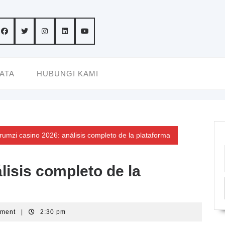
ATA
HUBUNGI KAMI
frumzi casino 2026: análisis completo de la plataforma
lisis completo de la
1
mment
|
2:30 pm