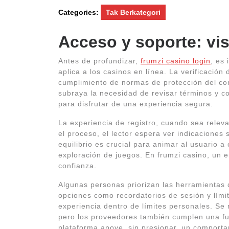
2026
Categories:
Tak Berkategori
Acceso y soporte: vis
Antes de profundizar,
frumzi casino login
, es
aplica a los casinos en línea. La verificación 
cumplimiento de normas de protección del co
subraya la necesidad de revisar términos y c
para disfrutar de una experiencia segura.
La experiencia de registro, cuando sea releva
el proceso, el lector espera ver indicaciones 
equilibrio es crucial para animar al usuario a
exploración de juegos. En frumzi casino, un 
confianza.
Algunas personas priorizan las herramientas d
opciones como recordatorios de sesión y lím
experiencia dentro de límites personales. Se 
pero los proveedores también cumplen una func
plataforma apoye, sin presionar, un comporta