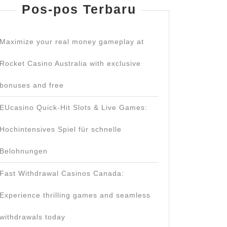
Pos-pos Terbaru
Maximize your real money gameplay at
Rocket Casino Australia with exclusive
bonuses and free
EUcasino Quick‑Hit Slots & Live Games:
Hochintensives Spiel für schnelle
Belohnungen
Fast Withdrawal Casinos Canada:
Experience thrilling games and seamless
withdrawals today