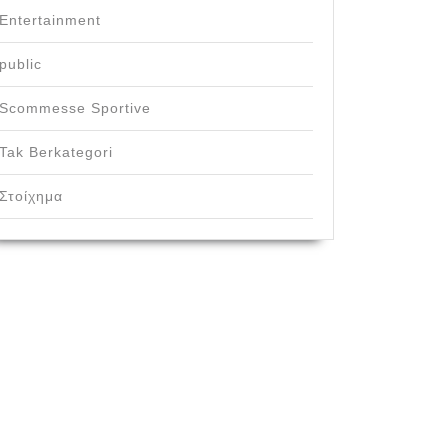
Entertainment
public
Scommesse Sportive
Tak Berkategori
Στοίχημα