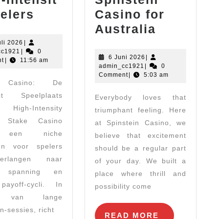
Stake
elers
Casino for
Casino
Exciteme
Australia
–
of
22
uli 2026
|
admin_cc1921
Juli
cc1921
|
0
Quick‑Hit
Winning
6
6 Juni 2026
|
2026
t
|
11:56 am
admin_cc1921
Juni
admin_cc1921
|
0
Gaming
Daily
2026
Comment
|
5:03 am
 Casino: De
voor
on
Hit Speelplaats
Everybody loves that
High‑Intensity
Spinstein
igh‑Intensity
triumphant feeling. Here
Spelers
Casino
s Stake Casino
at Spinstein Casino, we
for
t een niche
believe that excitement
Australia
en voor spelers
should be a regular part
erlangen naar
of your day. We built a
e spanning en
place where thrill and
payoff-cycli. In
possibility come
s van lange
-sessies, richt
READ
READ MORE