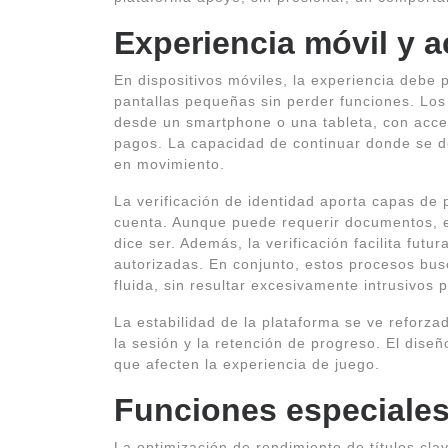
Experiencia móvil y a
En dispositivos móviles, la experiencia debe
pantallas pequeñas sin perder funciones. Los
desde un smartphone o una tableta, con acces
pagos. La capacidad de continuar donde se de
en movimiento.
La verificación de identidad aporta capas de 
cuenta. Aunque puede requerir documentos, el
dice ser. Además, la verificación facilita futu
autorizadas. En conjunto, estos procesos busc
fluida, sin resultar excesivamente intrusivos 
La estabilidad de la plataforma se ve reforza
la sesión y la retención de progreso. El dise
que afecten la experiencia de juego.
Funciones especiales 
La optimización de rendimiento de títulos cla