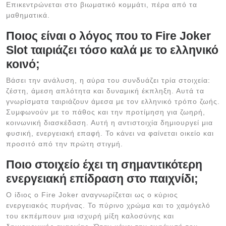
Επικεντρώνεται στο βιωματικό κομμάτι, πέρα από τα
μαθηματικά.
Ποιος είναι ο λόγος που το Fire Joker
Slot ταιριάζει τόσο καλά με το ελληνικό
κοινό;
Βάσει την ανάλυση, η αύρα του συνδυάζει τρία στοιχεία:
ζέστη, άμεση απλότητα και δυναμική έκπληξη. Αυτά τα
γνωρίσματα ταιριάζουν άμεσα με τον ελληνικό τρόπο ζωής.
Συμφωνούν με το πάθος και την προτίμηση για ζωηρή,
κοινωνική διασκέδαση. Αυτή η αντιστοιχία δημιουργεί μια
φυσική, ενεργειακή επαφή. Το κάνει να φαίνεται οικείο και
προσιτό από την πρώτη στιγμή.
Ποιο στοιχείο έχει τη σημαντικότερη
ενεργειακή επίδραση στο παιχνίδι;
Ο ίδιος ο Fire Joker αναγνωρίζεται ως ο κύριος
ενεργειακός πυρήνας. Το πύρινο χρώμα και το χαμόγελό
του εκπέμπουν μια ισχυρή μίξη καλοσύνης και