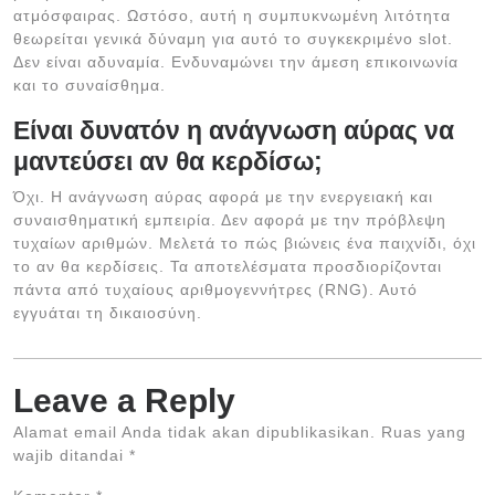
ατμόσφαιρας. Ωστόσο, αυτή η συμπυκνωμένη λιτότητα
θεωρείται γενικά δύναμη για αυτό το συγκεκριμένο slot.
Δεν είναι αδυναμία. Ενδυναμώνει την άμεση επικοινωνία
και το συναίσθημα.
Είναι δυνατόν η ανάγνωση αύρας να
μαντεύσει αν θα κερδίσω;
Όχι. Η ανάγνωση αύρας αφορά με την ενεργειακή και
συναισθηματική εμπειρία. Δεν αφορά με την πρόβλεψη
τυχαίων αριθμών. Μελετά το πώς βιώνεις ένα παιχνίδι, όχι
το αν θα κερδίσεις. Τα αποτελέσματα προσδιορίζονται
πάντα από τυχαίους αριθμογεννήτρες (RNG). Αυτό
εγγυάται τη δικαιοσύνη.
Leave a Reply
Alamat email Anda tidak akan dipublikasikan.
Ruas yang
wajib ditandai
*