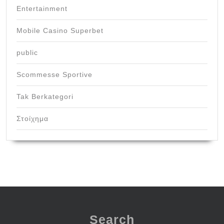
Entertainment
Mobile Casino Superbet
public
Scommesse Sportive
Tak Berkategori
Στοίχημα
Search