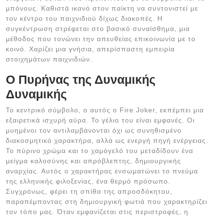
μπόνους. Καθιστά ικανό στον παίκτη να συντονιστεί με
τον κέντρο του παιχνιδιού δίχως διακοπές. Η
συγκέντρωση στρέφεται στο βασικό συναίσθημα, μια
μέθοδος που τονώνει την απευθείας επικοινωνία με το
κοινό. Χαρίζει μια γνήσια, απερίσπαστη εμπειρία
στοιχημάτων παιχνιδιών.
Ο Πυρήνας της Δυναμικής
Δυναμικής
Το κεντρικό σύμβολο, ο αυτός ο Fire Joker, εκπέμπει μια
εξαιρετικά ισχυρή αύρα. Το γέλιο του είναι εμφανές. Οι
μυημένοι τον αντιλαμβάνονται όχι ως συνηθισμένο
διακοσμητικό χαρακτήρα, αλλά ως ενεργή πηγή ενέργειας.
Το πύρινο χρώμα και το χαμόγελό του μεταδίδουν ένα
μείγμα καλοσύνης και απρόβλεπτης, δημιουργικής
αναρχίας. Αυτός ο χαρακτήρας ενσωματώνει το πνεύμα
της ελληνικής φιλοξενίας, ένα θερμό πρόσωπο.
Συγχρόνως, φέρει τη σπίθα της απροσδόκητου,
παραπέμποντας στη δημιουργική φωτιά που χαρακτηρίζει
τον τόπο μας. Όταν εμφανίζεται στις περιστροφές, η