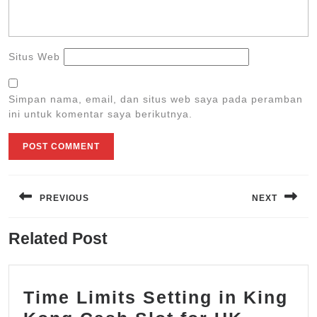
Situs Web
Simpan nama, email, dan situs web saya pada peramban
ini untuk komentar saya berikutnya.
Navigasi
pos
PREVIOUS
NEXT
Previous
Next
Related Post
post:
post:
Time Limits Setting in King