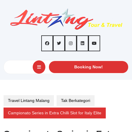
Skip
to
content
Open
GET
Booking Now!
AN
Button
APPOINTMEN
Travel Lintang Malang
Tak Berkategori
Campionato Series in Extra Chilli Slot for Italy Elite