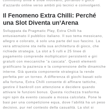
d’azzardo online verso ambiti più tecnici e coinvolgenti.
Il Fenomeno Extra Chilli: Perché
una Slot Diventa un’Arena
Sviluppata da Pragmatic Play, Extra Chilli ha
entusiasmato il pubblico italiano. Il suo tema messicano,
allegro e colorato, è solo una parte del suo fascino. La
vera attrazione sta nella sua architettura di gioco, che
richiede strategia. La slot a 5 rulli e 25 linee di
pagamento comprende moltiplicatori persistenti e giri
gratuiti con meccaniche “a cascata”. Questi elementi
gratificano la pazienza e la comprensione delle dinamiche
interne. Già questa componente strategica la rende
perfetta per un torneo. A differenza di giochi basati solo
alla fortuna, Extra Chilli consente di affinare tattiche,
gestire il bankroll con attenzione e decidere quando
attivare le funzioni bonus. Questa ricchezza trasforma
ogni spin da evento casuale a mossa calcolata. Pone le
basi per una competizione equa, dove l’abilità ha un peso
decisivo, pur nel contesto della casualità. La slot si