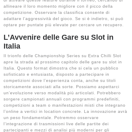
allineare il loro momento migliore con il picco della
competizione. Osservare la classifica consente di
adattare l’aggressività del gioco. Se si è indietro, si può
optare per puntate più elevate per cercare un recupero.
L’Avvenire delle Gare su Slot in
Italia
Il trionfo delle Championship Series su Extra Chilli Slot
apre la strada al prossimo capitolo delle gare su slot in
Italia. Questo format dimostra che si cela un pubblico
sofisticato e entusiasta, disposto a partecipare in
competizioni dove l’esperienza conta, anche su titoli
storicamente associati alla sorte. Possiamo aspettarci
un’evoluzione verso modalità più articolati. Potrebbero
sorgere campionati annuali con programmi predefiniti,
competizioni a team o manifestazioni misti che integrano
l’online a vertici in location concrete. La innovazione avrà
un peso fondamentale. Potremmo osservare
l’integrazione di trasmissioni live delle partite dei
partecipanti e mezzi di analisi più moderni per gli