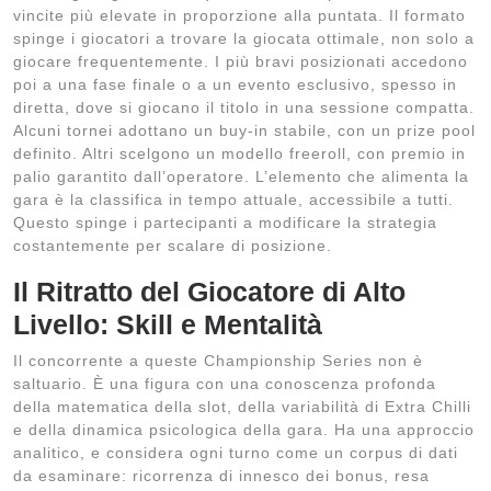
vincite più elevate in proporzione alla puntata. Il formato
spinge i giocatori a trovare la giocata ottimale, non solo a
giocare frequentemente. I più bravi posizionati accedono
poi a una fase finale o a un evento esclusivo, spesso in
diretta, dove si giocano il titolo in una sessione compatta.
Alcuni tornei adottano un buy-in stabile, con un prize pool
definito. Altri scelgono un modello freeroll, con premio in
palio garantito dall’operatore. L’elemento che alimenta la
gara è la classifica in tempo attuale, accessibile a tutti.
Questo spinge i partecipanti a modificare la strategia
costantemente per scalare di posizione.
Il Ritratto del Giocatore di Alto
Livello: Skill e Mentalità
Il concorrente a queste Championship Series non è
saltuario. È una figura con una conoscenza profonda
della matematica della slot, della variabilità di Extra Chilli
e della dinamica psicologica della gara. Ha una approccio
analitico, e considera ogni turno come un corpus di dati
da esaminare: ricorrenza di innesco dei bonus, resa