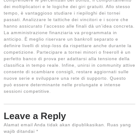
dei moltiplicatori e le logiche dei giri gratuiti. Allo stesso
tempo, è vantaggioso studiare i riepiloghi dei tornei
passati. Analizzare le tattiche dei vincitori e i score che
hanno assicurato l’accesso alle finali dà un’idea concreta.
La amministrazione finanziaria va programmata in
anticipo. È meglio riservare un bankroll separato e
definire livelli di stop-loss da rispettare anche durante la
competizione. Partecipare a tornei minori o freeroll è un
perfetto banco di prova per adattarsi alla tensione della
classifica in tempo reale. Infine, unirsi in community attive
consente di scambiare consigli, restare aggiornati sulle
nuove serie e sviluppare una rete di supporto. Questo
può essere determinante nelle prolungate e intense
sessioni competitive.
Leave a Reply
Alamat email Anda tidak akan dipublikasikan.
Ruas yang
wajib ditandai
*