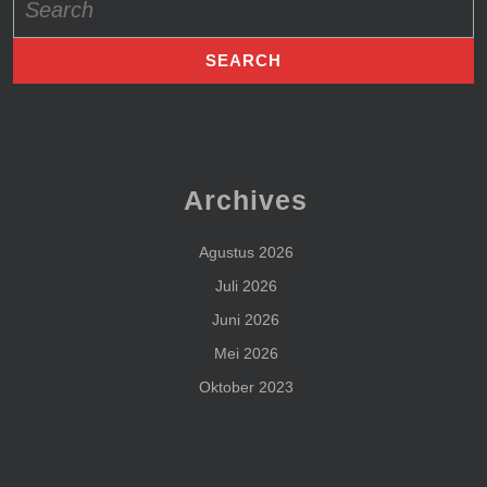
for:
Archives
Agustus 2026
Juli 2026
Juni 2026
Mei 2026
Oktober 2023