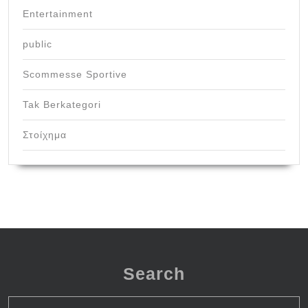
Entertainment
public
Scommesse Sportive
Tak Berkategori
Στοίχημα
Search
Search