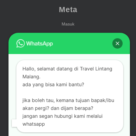
Meta
Masuk
Categories
Hallo, selamat datang di Travel Lintang
betlabel-gr.gr
Malang.
Στοίχημα
ada yang bisa kami bantu?
Entertainment
jika boleh tau, kemana tujuan bapak/ibu
public
akan pergi? dan dijam berapa?
Scommesse Sportive
jangan segan hubungi kami melalui
Tak Berkategori
whatsapp